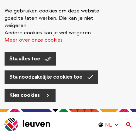
We gebruiken cookies om deze website
goed te laten werken. Die kan je niet
weigeren.
Andere cookies kan je wel weigeren.
Meer over onze cookies
Sta alles toe
Sta noodzakelijke cookies toe
Kies cookies
Overslaan
en
Zo
naar
de