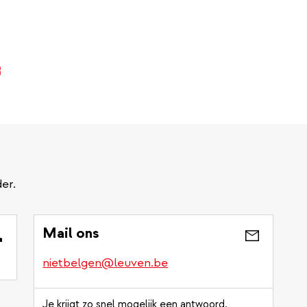
xterne
nk)
er.
Mail ons
nietbelgen@leuven.be
Je krijgt zo snel mogelijk een antwoord.