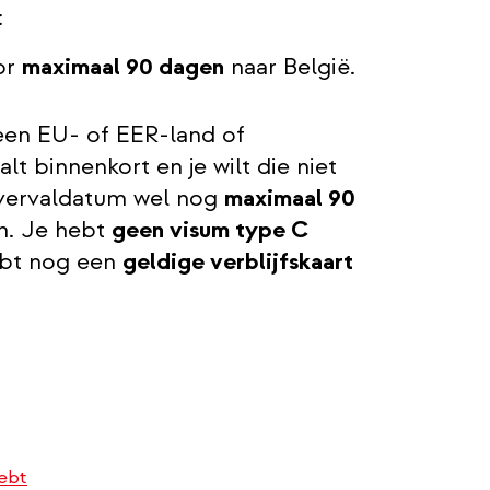
:
or
maximaal 90 dagen
naar België.
 een EU- of EER-land of
alt binnenkort en je wilt die niet
 vervaldatum wel nog
maximaal 90
n. Je hebt
geen visum type C
hebt nog een
geldige verblijfskaart
hebt