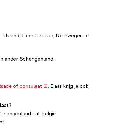
link)
, IJsland, Liechtenstein, Noorwegen of
rne
een ander Schengenland.
(externe
sade of consulaat
. Daar krijg je ook
link)
laat?
Schengenland dat België
nt.