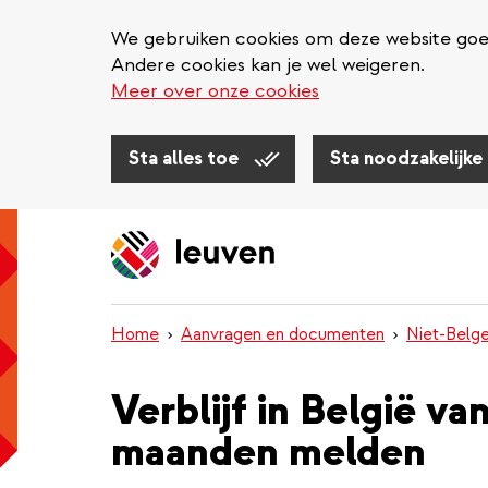
We gebruiken cookies om deze website goed 
Andere cookies kan je wel weigeren.
Meer over onze cookies
Sta alles toe
Sta noodzakelijke
Overslaan
en
naar
de
inhoud
Home
Aanvragen en documenten
Niet-Belg
gaan
Verblijf in België va
maanden melden