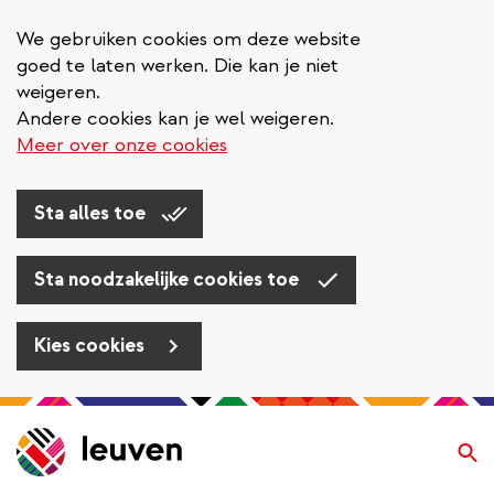
We gebruiken cookies om deze website
goed te laten werken. Die kan je niet
weigeren.
Andere cookies kan je wel weigeren.
Meer over onze cookies
Sta alles toe
Sta noodzakelijke cookies toe
Kies cookies
Overslaan
en
Zo
naar
de