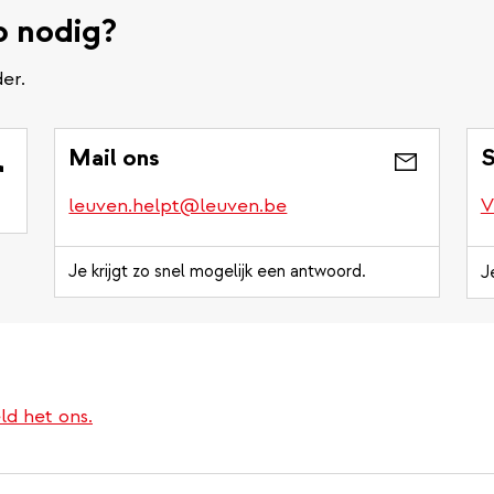
p nodig?
er.
Mail ons
S
leuven.helpt@leuven.be
V
Je krijgt zo snel mogelijk een antwoord.
J
ld het ons.