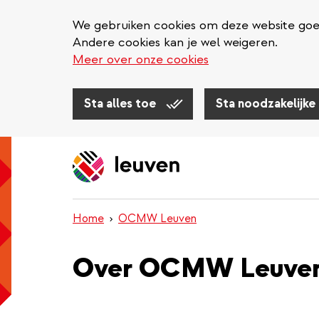
We gebruiken cookies om deze website goed 
Andere cookies kan je wel weigeren.
Meer over onze cookies
Sta alles toe
Sta noodzakelijke
Overslaan
en
naar
de
inhoud
Home
OCMW Leuven
gaan
Over OCMW Leuve