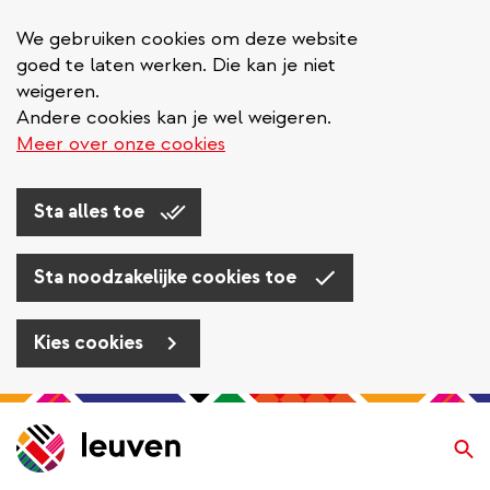
We gebruiken cookies om deze website
goed te laten werken. Die kan je niet
weigeren.
Andere cookies kan je wel weigeren.
Meer over onze cookies
Sta alles toe
Sta noodzakelijke cookies toe
Kies cookies
Overslaan
en
Zo
naar
de