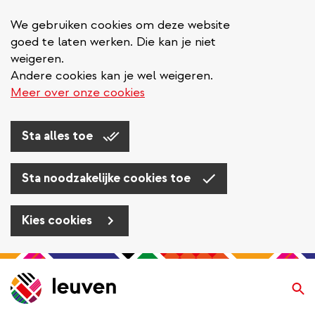
We gebruiken cookies om deze website
goed te laten werken. Die kan je niet
weigeren.
Andere cookies kan je wel weigeren.
Meer over onze cookies
Sta alles toe
Sta noodzakelijke cookies toe
Kies cookies
Overslaan
en
Zo
naar
de