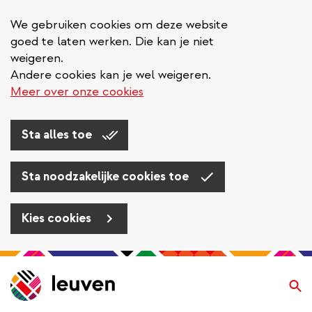
We gebruiken cookies om deze website
goed te laten werken. Die kan je niet
weigeren.
Andere cookies kan je wel weigeren.
Meer over onze cookies
Sta alles toe
Sta noodzakelijke cookies toe
Kies cookies
Overslaan
en
Zo
naar
de