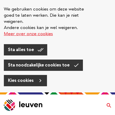
We gebruiken cookies om deze website
goed te laten werken. Die kan je niet
weigeren.
Andere cookies kan je wel weigeren.
Meer over onze cookies
Sta alles toe
Sta noodzakelijke cookies toe
Kies cookies
Overslaan
en
Zo
naar
de