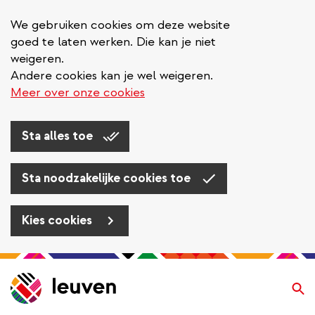
We gebruiken cookies om deze website
goed te laten werken. Die kan je niet
weigeren.
Andere cookies kan je wel weigeren.
Meer over onze cookies
Sta alles toe
Sta noodzakelijke cookies toe
Kies cookies
Overslaan
en
Zo
naar
de