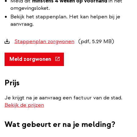
Meld dit
minstens 4 weken op voorhand
in het
omgevingsloket.
Bekijk het stappenplan. Het kan helpen bij je
aanvraag.
Downloads
Stappenplan zorgwonen
(pdf, 5.29 MB)
(externe
Meld zorgwonen
link)
Prijs
Je krijgt na je aanvraag een factuur van de stad.
Bekijk de prijzen
Wat gebeurt er na je melding?