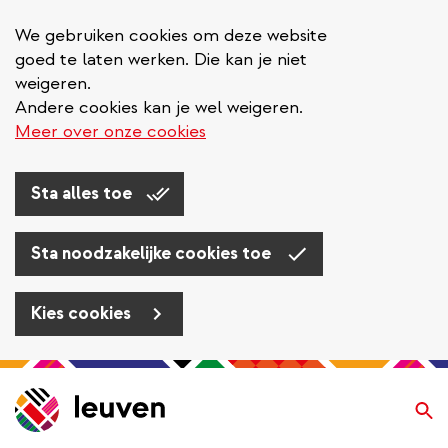
We gebruiken cookies om deze website
goed te laten werken. Die kan je niet
weigeren.
Andere cookies kan je wel weigeren.
Meer over onze cookies
Sta alles toe
Sta noodzakelijke cookies toe
Kies cookies
Overslaan
en
Zo
naar
de