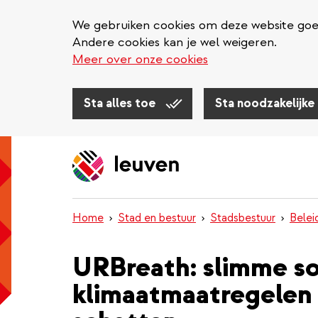
We gebruiken cookies om deze website goed 
Andere cookies kan je wel weigeren.
Meer over onze cookies
Sta alles toe
Sta noodzakelijke
Overslaan
en
naar
de
inhoud
Home
Stad en bestuur
Stadsbestuur
Belei
gaan
URBreath: slimme s
klimaatmaatregelen 