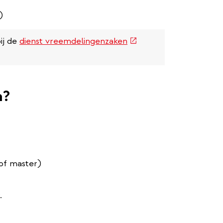
)
(externe
ij de
dienst vreemdelingenzaken
link)
n?
 of master)
.