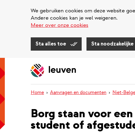
We gebruiken cookies om deze website goed 
Andere cookies kan je wel weigeren.
Meer over onze cookies
Sta alles toe
Sta noodzakelijke
Overslaan
en
naar
de
inhoud
Home
Aanvragen en documenten
Niet-Belg
gaan
Borg staan voor een
student of afgestud