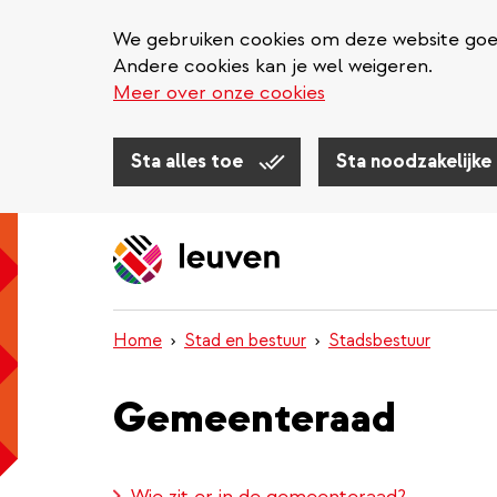
We gebruiken cookies om deze website goed 
Andere cookies kan je wel weigeren.
Meer over onze cookies
Sta alles toe
Sta noodzakelijke
Overslaan
en
naar
de
inhoud
Home
Stad en bestuur
Stadsbestuur
gaan
Gemeenteraad
Wie zit er in de gemeenteraad?