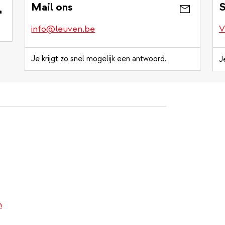
Mail ons
S
info@leuven.be
V
Je krijgt zo snel mogelijk een antwoord.
J
n