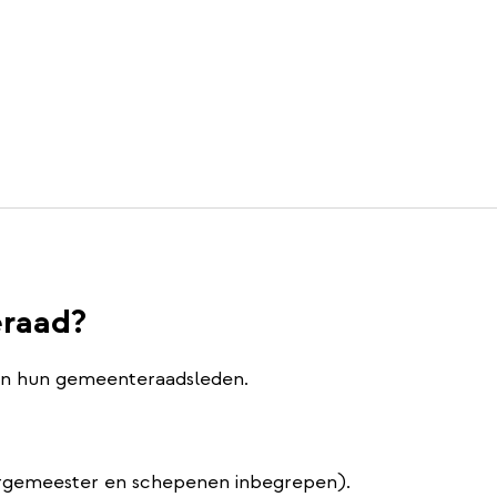
eraad?
en hun gemeenteraadsleden.
rgemeester en schepenen inbegrepen).