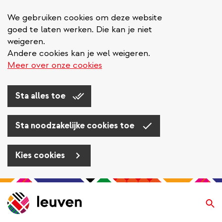
We gebruiken cookies om deze website
goed te laten werken. Die kan je niet
weigeren.
Andere cookies kan je wel weigeren.
Meer over onze cookies
Sta alles toe
Sta noodzakelijke cookies toe
Kies cookies
Overslaan
en
Zo
naar
de