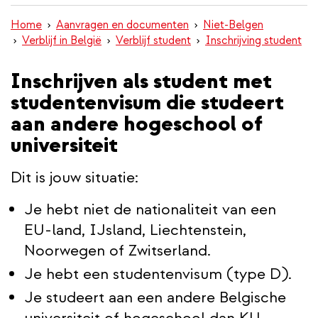
inhoud
Home
Aanvragen en documenten
Niet-Belgen
gaan
Verblijf in België
Verblijf student
Inschrijving student
Inschrijven als student met
studentenvisum die studeert
aan andere hogeschool of
universiteit
Dit is jouw situatie:
Je hebt niet de nationaliteit van een
EU-land, IJsland, Liechtenstein,
Noorwegen of Zwitserland.
Je hebt een studentenvisum (type D).
Je studeert aan een andere Belgische
universiteit of hogeschool dan KU