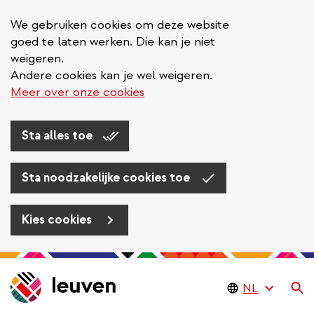
We gebruiken cookies om deze website
goed te laten werken. Die kan je niet
weigeren.
Andere cookies kan je wel weigeren.
Meer over onze cookies
Sta alles toe
Sta noodzakelijke cookies toe
Kies cookies
Overslaan
en
Zo
naar
de