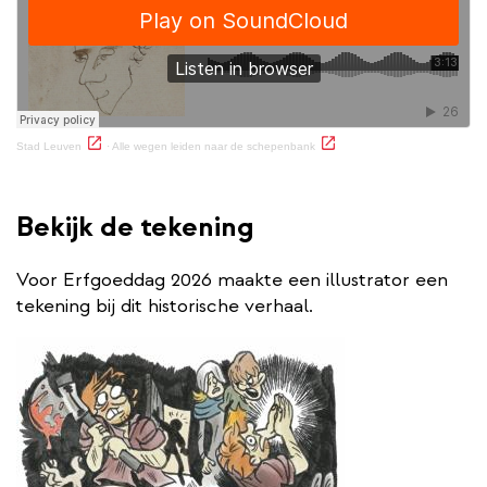
(externe link)
(externe link)
Stad Leuven
·
Alle wegen leiden naar de schepenbank
Bekijk de tekening
Voor Erfgoeddag 2026 maakte een illustrator een
tekening bij dit historische verhaal.