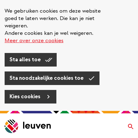
We gebruiken cookies om deze website
goed te laten werken. Die kan je niet
weigeren.
Andere cookies kan je wel weigeren.
Meer over onze cookies
Sta alles toe
Sta noodzakelijke cookies toe
Kies cookies
Overslaan
en
Zo
naar
de