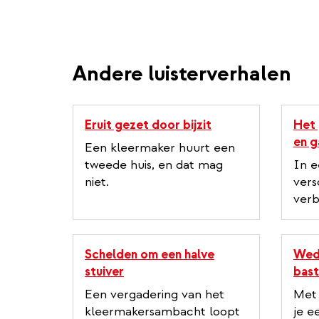
Andere luisterverhalen
Eruit gezet door bijzit
Het 
en g
Een kleermaker huurt een
tweede huis, en dat mag
In e
niet.
vers
verb
Schelden om een halve
Wed
stuiver
bast
Een vergadering van het
Met
kleermakersambacht loopt
je e