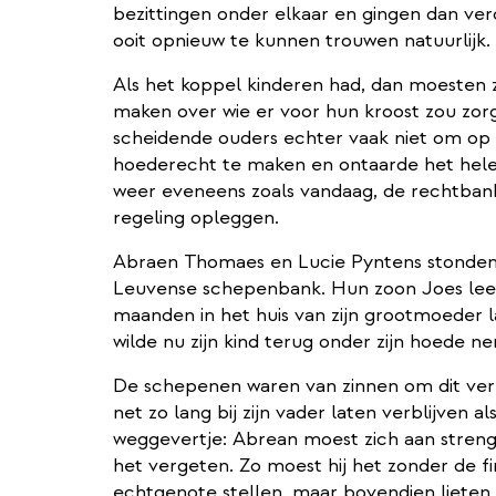
bezittingen onder elkaar en gingen dan verd
ooit opnieuw te kunnen trouwen natuurlijk.
Als het koppel kinderen had, dan moesten 
maken over wie er voor hun kroost zou zorg
scheidende ouders echter vaak niet om op 
hoederecht te maken en ontaarde het hele 
weer eveneens zoals vandaag, de rechtba
regeling opleggen.
Abraen Thomaes en Lucie Pyntens stonden 
Leuvense schepenbank. Hun zoon Joes leef
maanden in het huis van zijn grootmoeder
wilde nu zijn kind terug onder zijn hoede n
De schepenen waren van zinnen om dit verzo
net zo lang bij zijn vader laten verblijven a
weggevertje: Abrean moest zich aan streng
het vergeten. Zo moest hij het zonder de f
echtgenote stellen, maar bovendien lieten