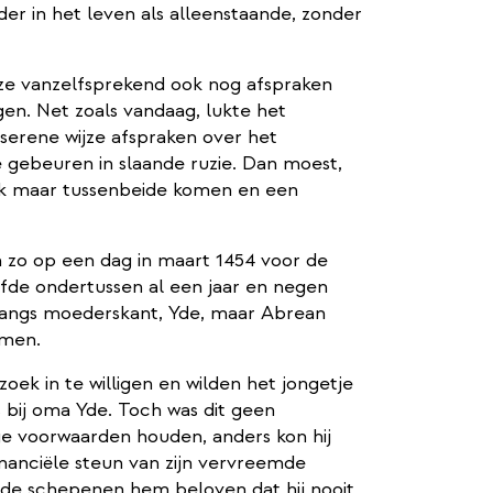
er in het leven als alleenstaande, zonder
ze vanzelfsprekend ook nog afspraken
en. Net zoals vandaag, lukte het
serene wijze afspraken over het
gebeuren in slaande ruzie. Dan moest,
nk maar tussenbeide komen en een
zo op een dag in maart 1454 voor de
de ondertussen al een jaar en negen
 langs moederskant, Yde, maar Abrean
emen.
ek in te willigen en wilden het jongetje
ls bij oma Yde. Toch was dit geen
e voorwaarden houden, anders kon hij
inanciële steun van zijn vervreemde
 de schepenen hem beloven dat hij nooit