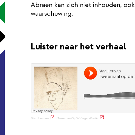
Abraen kan zich niet inhouden, ook 
waarschuwing.
Luister naar het verhaal
(externe link)
(externe link)
Stad Leuven
·
TweemaalOpDeVingersGetikt