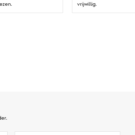
iezen.
vrijwillig.
er.