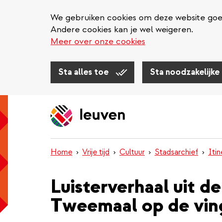
We gebruiken cookies om deze website goed 
Andere cookies kan je wel weigeren.
Meer over onze cookies
Sta alles toe
Sta noodzakelijke
Overslaan
en
naar
de
inhoud
Home
Vrije tijd
Cultuur
Stadsarchief
Iti
gaan
Luisterverhaal uit d
Tweemaal op de ving