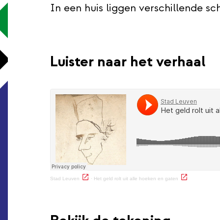
In een huis liggen verschillende s
Luister naar het verhaal
(externe link)
(externe link)
Stad Leuven
·
Het geld rolt uit alle hoeken en gaten