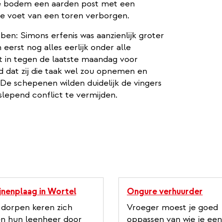
n de bodem een aarden post met een
e voet van een toren verborgen.
bben: Simons erfenis was aanzienlijk groter
eerst nog alles eerlijk onder alle
t in tegen de laatste maandag voor
d dat zij die taak wel zou opnemen en
De schepenen wilden duidelijk de vingers
lepend conflict te vermijden.
jnenplaag in Wortel
Ongure verhuurder
 dorpen keren zich
Vroeger moest je goed
n hun leenheer door
oppassen van wie je een