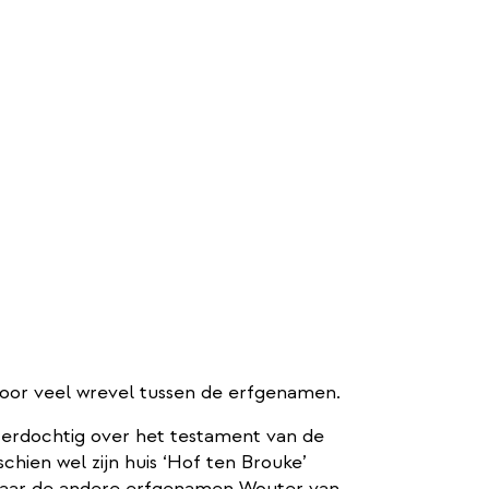
voor veel wrevel tussen de erfgenamen.
terdochtig over het testament van de
hien wel zijn huis ‘Hof ten Brouke’
maar de andere erfgenamen Wouter van