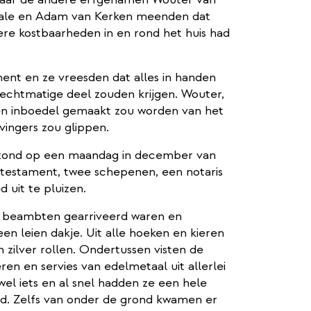
ale en Adam van Kerken meenden dat
ere kostbaarheden in en rond het huis had
ment en ze vreesden dat alles in handen
 rechtmatige deel zouden krijgen. Wouter,
en inboedel gemaakt zou worden van het
vingers zou glippen.
 zond op een maandag in december van
 testament, twee schepenen, een notaris
 uit te pluizen.
 beambten gearriveerd waren en
een leien dakje. Uit alle hoeken en kieren
zilver rollen. Ondertussen visten de
en en servies van edelmetaal uit allerlei
wel iets en al snel hadden ze een hele
ld. Zelfs van onder de grond kwamen er