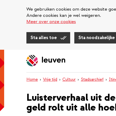
We gebruiken cookies om deze website goed 
Andere cookies kan je wel weigeren.
Meer over onze cookies
Sta alles toe
Sta noodzakelijke
Overslaan
en
naar
de
inhoud
Home
Vrije tijd
Cultuur
Stadsarchief
Iti
gaan
Luisterverhaal uit 
geld rolt uit alle ho