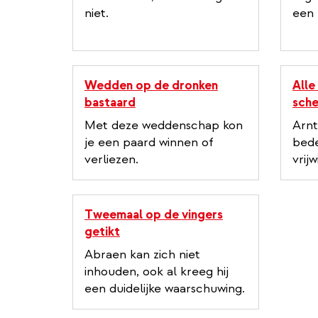
niet.
een 
Wedden op de dronken
Alle
bastaard
sch
Met deze weddenschap kon
Arnt
je een paard winnen of
bede
verliezen.
vrijwi
Tweemaal op de vingers
getikt
Abraen kan zich niet
inhouden, ook al kreeg hij
een duidelijke waarschuwing.