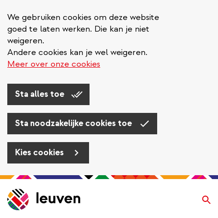
We gebruiken cookies om deze website
goed te laten werken. Die kan je niet
weigeren.
Andere cookies kan je wel weigeren.
Meer over onze cookies
Sta alles toe
Sta noodzakelijke cookies toe
Kies cookies
Overslaan
en
Zo
naar
de