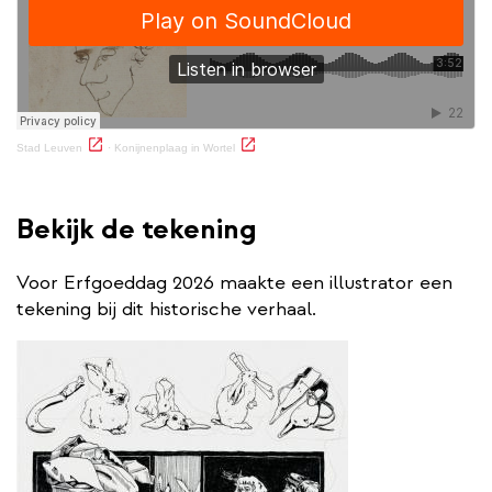
(externe link)
(externe link)
Stad Leuven
·
Konijnenplaag in Wortel
Bekijk de tekening
Voor Erfgoeddag 2026 maakte een illustrator een
tekening bij dit historische verhaal.